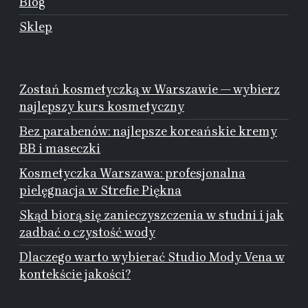
Blog
Sklep
Zostań kosmetyczką w Warszawie — wybierz
najlepszy kurs kosmetyczny
Bez parabenów: najlepsze koreańskie kremy
BB i maseczki
Kosmetyczka Warszawa: profesjonalna
pielęgnacja w Strefie Piękna
Skąd biorą się zanieczyszczenia w studni i jak
zadbać o czystość wody
Dlaczego warto wybierać Studio Mody Vena w
kontekście jakości?