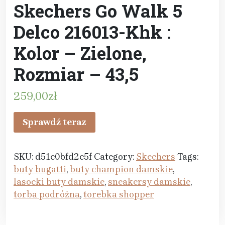
Skechers Go Walk 5
Delco 216013-Khk :
Kolor – Zielone,
Rozmiar – 43,5
259,00
zł
Sprawdź teraz
SKU:
d51c0bfd2c5f
Category:
Skechers
Tags:
buty bugatti
,
buty champion damskie
,
lasocki buty damskie
,
sneakersy damskie
,
torba podróżna
,
torebka shopper