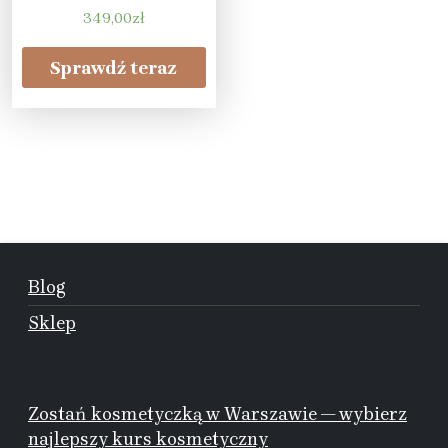
349,00
zł
Sprawdź teraz
Blog
Sklep
Zostań kosmetyczką w Warszawie — wybierz
najlepszy kurs kosmetyczny