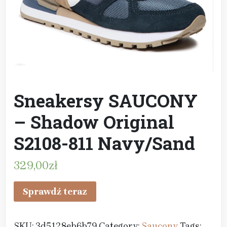
Sneakersy SAUCONY
– Shadow Original
S2108-811 Navy/Sand
329,00
zł
Sprawdź teraz
SKU:
3d5128eb6b79
Category:
Saucony
Tags: