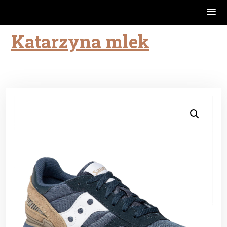
Katarzyna mlek
Skip
to
content