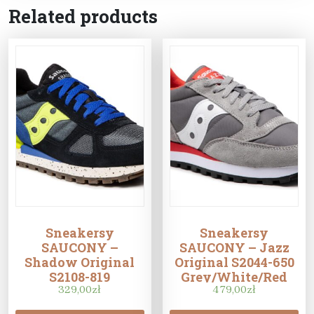
Related products
Sneakersy
Sneakersy
SAUCONY –
SAUCONY – Jazz
Shadow Original
Original S2044-650
S2108-819
Grey/White/Red
Black/Lime/Blue
329,00
zł
479,00
zł