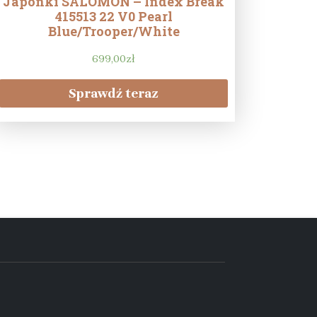
Japonki SALOMON – Index Break
415513 22 V0 Pearl
Blue/Trooper/White
699,00
zł
Sprawdź teraz