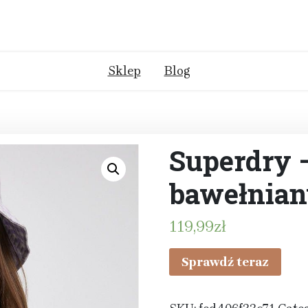
Sklep
Blog
Superdry –
bawełnia
119,99
zł
Sprawdź teraz