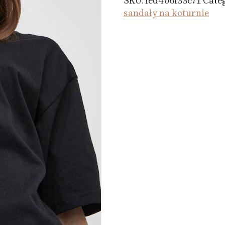
SKU:
fed406f33c71
Cate
sandały na koturnie