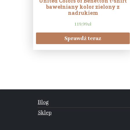
United Colors of Benetton t-shirt
bawełniany kolor zielony z
nadrukiem
119,99
zł
Sprawdź teraz
Blog
Sklep