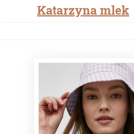
Katarzyna mlek
Skip
to
content