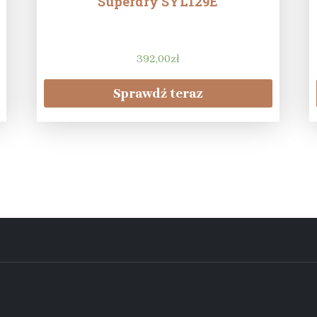
Superdry SYL129E
392,00
zł
Sprawdź teraz