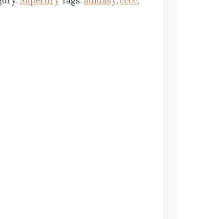
gory:
Superdry
Tags:
adidasy
,
cccc
,