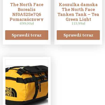
The North Face
Koszulka damska
Borealis
The North Face
Nf0A52Se7Q6
Tanken Tank – Tea
Pomarańczowy
Green Light
499,00
zł
Heather
113,99
zł
Sprawdź teraz
Sprawdź teraz