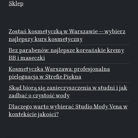
Sklep
Zostań kosmetyczką w Warszawie — wybierz
najlepszy kurs kosmetyczny
Bez parabenów: najlepsze koreańskie kremy
BB i maseczki
Kosmetyczka Warszawa: profesjonalna
pielęgnacja w Strefie Piękna
Skąd biorą się zanieczyszczenia w studni i jak
zadbać o czystość wody
Dlaczego warto wybierać Studio Mody Vena w
kontekście jakości?