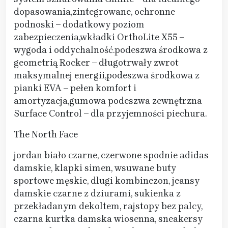
dopasowania,zintegrowane, ochronne
podnoski – dodatkowy poziom
zabezpieczenia,wkładki OrthoLite X55 –
wygoda i oddychalność.podeszwa środkowa z
geometrią Rocker – długotrwały zwrot
maksymalnej energii,podeszwa środkowa z
pianki EVA – pełen komfort i
amortyzacja,gumowa podeszwa zewnętrzna
Surface Control – dla przyjemności piechura.
The North Face
jordan biało czarne, czerwone spodnie adidas
damskie, klapki simen, wsuwane buty
sportowe męskie, dlugi kombinezon, jeansy
damskie czarne z dziurami, sukienka z
przekładanym dekoltem, rajstopy bez palcy,
czarna kurtka damska wiosenna, sneakersy