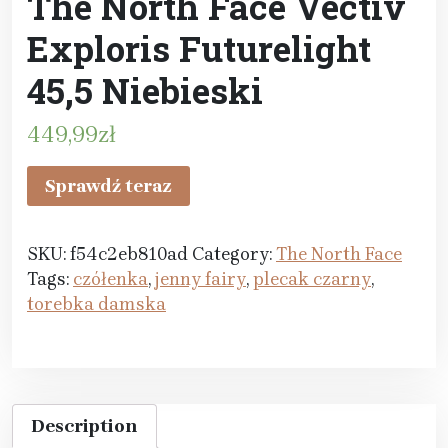
The North Face Vectiv
Exploris Futurelight
45,5 Niebieski
449,99
zł
Sprawdź teraz
SKU:
f54c2eb810ad
Category:
The North Face
Tags:
czółenka
,
jenny fairy
,
plecak czarny
,
torebka damska
Description