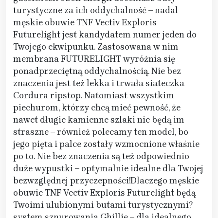
turystyczne za ich oddychalność – nadal
męskie obuwie TNF Vectiv Exploris
Futurelight jest kandydatem numer jeden do
Twojego ekwipunku. Zastosowana w nim
membrana FUTURELIGHT wyróżnia się
ponadprzeciętną oddychalnością. Nie bez
znaczenia jest też lekka i trwała siateczka
Cordura ripstop. Natomiast wszystkim
piechurom, którzy chcą mieć pewność, że
nawet długie kamienne szlaki nie będą im
straszne – również polecamy ten model, bo
jego pięta i palce zostały wzmocnione właśnie
po to. Nie bez znaczenia są też odpowiednio
duże wypustki – optymalnie idealne dla Twojej
bezwzględnej przyczepności!Dlaczego męskie
obuwie TNF Vectiv Exploris Futurelight będą
Twoimi ulubionymi butami turystycznymi?
system sznurowania Ghillie – dla idealnego