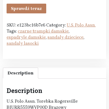
Sprawdź teraz
SKU:
e123bc16b7e6
Category:
U.S. Polo Assn.
Tags:
czarne trampki damskie
,
espadryle damskie
,
sandaly dzieciece
,
sandaly lasocki
Description
Description
U.S. Polo Assn. Torebka Rogersville
BIURR5559WVP00D Brązowy