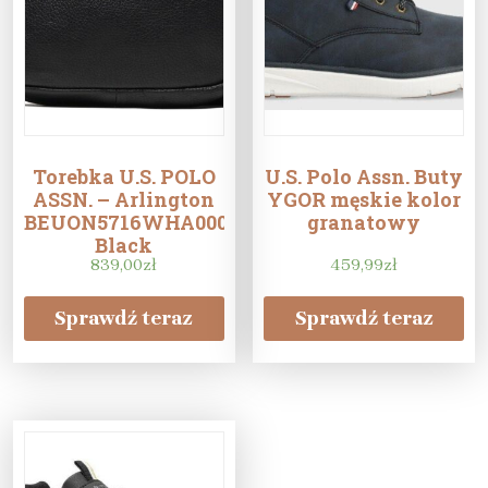
Torebka U.S. POLO
U.S. Polo Assn. Buty
ASSN. – Arlington
YGOR męskie kolor
BEUON5716WHA000
granatowy
Black
839,00
zł
459,99
zł
Sprawdź teraz
Sprawdź teraz