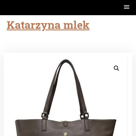
Katarzyna mlek
Skip
to
content