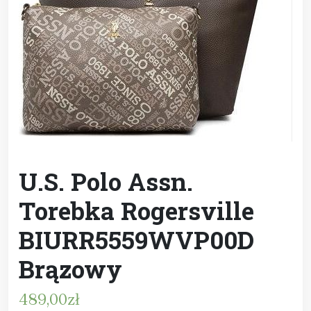
U.S. Polo Assn.
Torebka Rogersville
BIURR5559WVP00D
Brązowy
489,00
zł