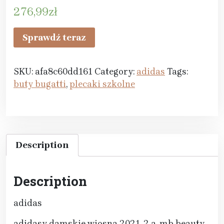
276,99
zł
Sprawdź teraz
SKU:
afa8c60dd161
Category:
adidas
Tags:
buty bugatti
,
plecaki szkolne
Description
Description
adidas
adidasy damskie wiosna 2021, 2 a, mb beauty