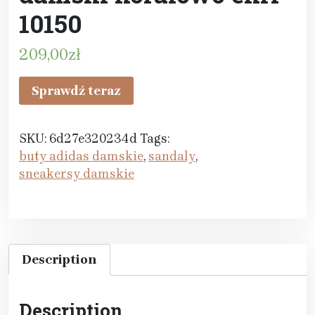
10150
209,00
zł
Sprawdź teraz
SKU:
6d27e320234d
Tags:
buty adidas damskie
,
sandaly
,
sneakersy damskie
Description
Description