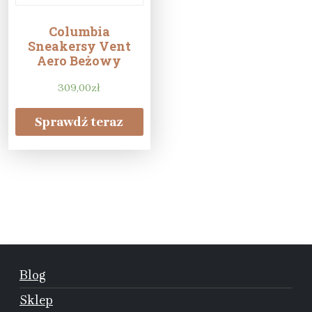
Columbia
Sneakersy Vent
Aero Beżowy
309,00
zł
Sprawdź teraz
Blog
Sklep