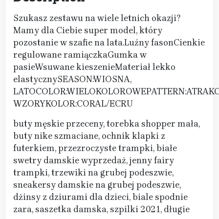
Szukasz zestawu na wiele letnich okazji?
Mamy dla Ciebie super model, który
pozostanie w szafie na lata.‌Luźny fasonCienkie
regulowane ramiączkaGumka w
pasieWsuwane kieszenieMateriał lekko
elastycznySEASON:WIOSNA,
LATOCOLOR:WIELOKOLOROWEPATTERN:ATRAKC
WZORYKOLOR:CORAL/ECRU
buty męskie przeceny, torebka shopper mała,
buty nike szmaciane, ochnik klapki z
futerkiem, przezroczyste trampki, białe
swetry damskie wyprzedaż, jenny fairy
trampki, trzewiki na grubej podeszwie,
sneakersy damskie na grubej podeszwie,
dżinsy z dziurami dla dzieci, biale spodnie
zara, saszetka damska, szpilki 2021, długie