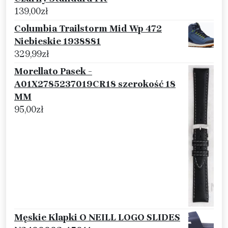
139,00
zł
Columbia Trailstorm Mid Wp 472
Niebieskie 1938881
329,99
zł
Morellato Pasek -
A01X2785237019CR18 szerokość 18
MM
95,00
zł
Męskie Klapki O NEILL LOGO SLIDES