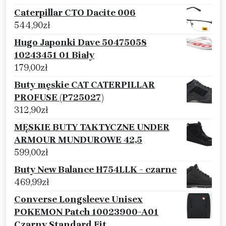
Caterpillar CTO Dacite 006
544,90
zł
Hugo Japonki Dave 50475058
10243451 01 Biały
179,00
zł
Buty męskie CAT CATERPILLAR
PROFUSE (P725027)
312,90
zł
MĘSKIE BUTY TAKTYCZNE UNDER
ARMOUR MUNDUROWE 42,5
599,00
zł
Buty New Balance H754LLK - czarne
469,99
zł
Converse Longsleeve Unisex
POKEMON Patch 10023900-A01
Czarny Standard Fit