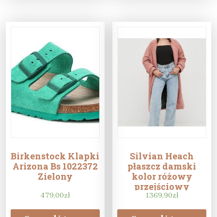
Birkenstock Klapki
Silvian Heach
Arizona Bs 1022372
płaszcz damski
Zielony
kolor różowy
przejściowy
479,00
zł
1369,90
zł