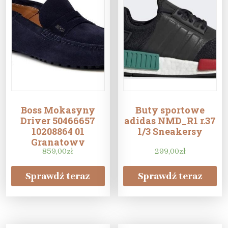
Boss Mokasyny
Buty sportowe
Driver 50466657
adidas NMD_R1 r.37
10208864 01
1/3 Sneakersy
Granatowy
859,00
zł
299,00
zł
Sprawdź teraz
Sprawdź teraz