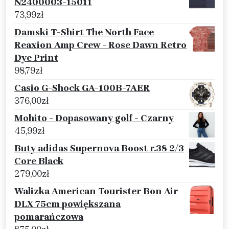
N2400003-15011
73,99
zł
Damski T-Shirt The North Face
Reaxion Amp Crew - Rose Dawn Retro
Dye Print
98,79
zł
Casio G-Shock GA-100B-7AER
376,00
zł
Mohito - Dopasowany golf - Czarny
45,99
zł
Buty adidas Supernova Boost r.38 2/3
Core Black
279,00
zł
Walizka American Tourister Bon Air
DLX 75cm powiększana
pomarańczowa