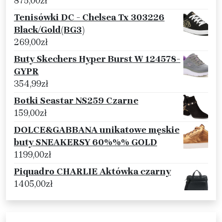
875,00
zł
Tenisówki DC - Chelsea Tx 303226
Black/Gold(BG3)
269,00
zł
Buty Skechers Hyper Burst W 124578-
GYPR
354,99
zł
Botki Seastar NS259 Czarne
159,00
zł
DOLCE&GABBANA unikatowe męskie
buty SNEAKERSY 60%%% GOLD
1199,00
zł
Piquadro CHARLIE Aktówka czarny
1405,00
zł