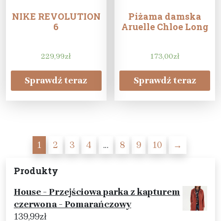
NIKE REVOLUTION
Piżama damska
6
Aruelle Chloe Long
229,99
zł
173,00
zł
Sprawdź teraz
Sprawdź teraz
1
2
3
4
…
8
9
10
→
Produkty
House - Przejściowa parka z kapturem
czerwona - Pomarańczowy
139,99
zł