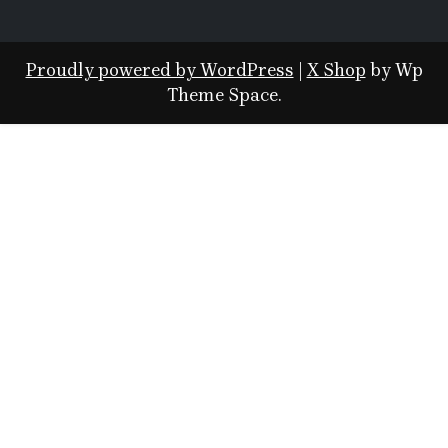
Proudly powered by WordPress
|
X Shop
by Wp
Theme Space.