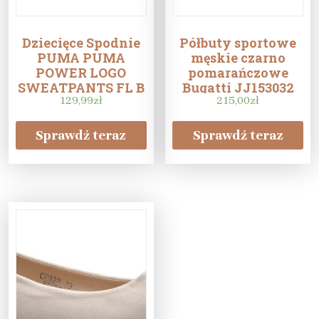
Dziecięce Spodnie
Półbuty sportowe
PUMA PUMA
męskie czarno
POWER LOGO
pomarańczowe
SWEATPANTS FL B
Bugatti JJ153032
MEDIUM G
129,99
zł
215,00
zł
67009403 – Szary
Sprawdź teraz
Sprawdź teraz