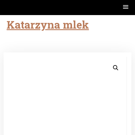
Katarzyna mlek
Skip
to
content