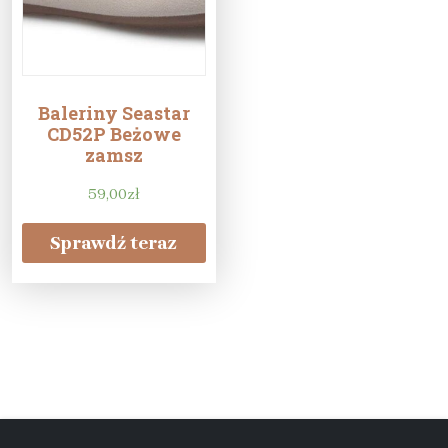
Baleriny Seastar
CD52P Beżowe
zamsz
59,00
zł
Sprawdź teraz