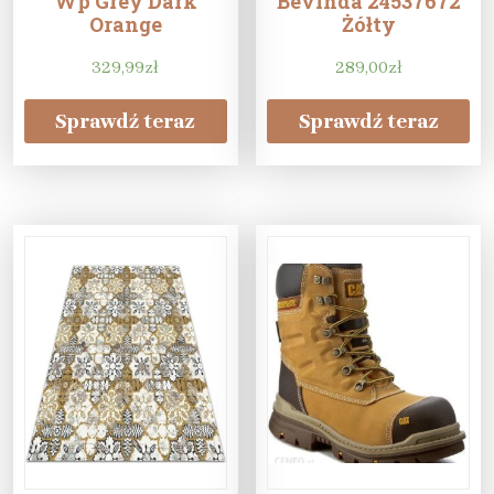
Wp Grey Dark
Bevinda 24537672
Orange
Żółty
329,99
zł
289,00
zł
Sprawdź teraz
Sprawdź teraz