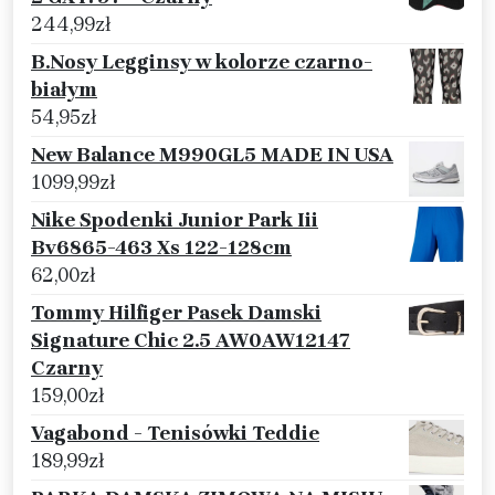
244,99
zł
B.Nosy Legginsy w kolorze czarno-
białym
54,95
zł
New Balance M990GL5 MADE IN USA
1099,99
zł
Nike Spodenki Junior Park Iii
Bv6865-463 Xs 122-128cm
62,00
zł
Tommy Hilfiger Pasek Damski
Signature Chic 2.5 AW0AW12147
Czarny
159,00
zł
Vagabond - Tenisówki Teddie
189,99
zł