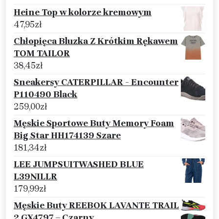
Heine Top w kolorze kremowym
47,95
zł
Chłopięca Bluzka Z Krótkim Rękawem
TOM TAILOR
38,45
zł
Sneakersy CATERPILLAR - Encounter
P110490 Black
259,00
zł
Męskie Sportowe Buty Memory Foam
Big Star HH174139 Szare
181,34
zł
LEE JUMPSUITWASHED BLUE
L39NILLR
179,99
zł
Męskie Buty REEBOK LAVANTE TRAIL
2 GX4797 – Czarny