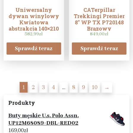
Uniwersalny
CATerpillar
dywan winylowy
Trekkingi Premier
Kwiatowa
8″ WP TX P720148
abstrakcja 140×210
Brązowy
582,99
cm
zł
849,00
zł
Sprawdź teraz
Sprawdź teraz
1
2
3
4
…
8
9
10
→
Produkty
Buty męskie U.s. Polo Assn.
UP12M68089-DBL-RED02
169,00
zł