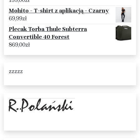
159,00
zł
Mohito - T-shirt z aplikacją - Czarny
69,99
zł
Plecak Torba Thule Subterra
Convertible 40 Forest
869,00
zł
zzzzz