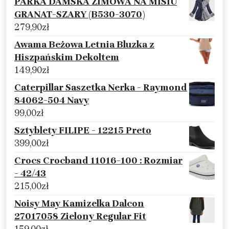
PARKA DAMSKA ZIMOWA NA MISIU
GRANAT-SZARY (B530-3070)
279,90
zł
Awama Beżowa Letnia Bluzka z
Hiszpańskim Dekoltem
149,90
zł
Caterpillar Saszetka Nerka - Raymond
84062-504 Navy
99,00
zł
Sztyblety FILIPE - 12215 Preto
399,00
zł
Crocs Crocband 11016-100 : Rozmiar
- 42/43
215,00
zł
Noisy May Kamizelka Dalcon
27017058 Zielony Regular Fit