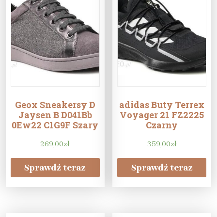
Geox Sneakersy D
adidas Buty Terrex
Jaysen B D041Bb
Voyager 21 FZ2225
0Ew22 C1G9F Szary
Czarny
269,00
zł
359,00
zł
Sprawdź teraz
Sprawdź teraz