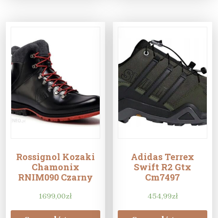
Rossignol Kozaki
Adidas Terrex
Chamonix
Swift R2 Gtx
RNIM090 Czarny
Cm7497
1699,00
zł
454,99
zł