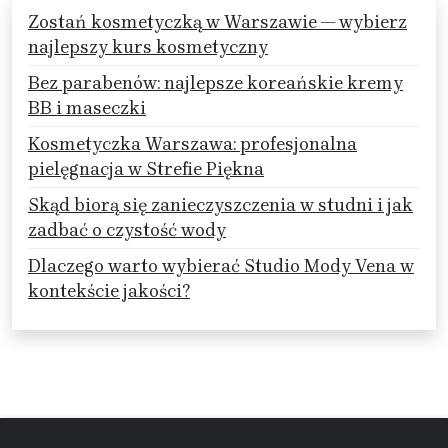
Zostań kosmetyczką w Warszawie — wybierz
najlepszy kurs kosmetyczny
Bez parabenów: najlepsze koreańskie kremy
BB i maseczki
Kosmetyczka Warszawa: profesjonalna
pielęgnacja w Strefie Piękna
Skąd biorą się zanieczyszczenia w studni i jak
zadbać o czystość wody
Dlaczego warto wybierać Studio Mody Vena w
kontekście jakości?