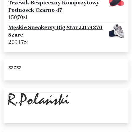
Trzewik Bezpieczny Kompozytowy
Podnosek Czarno 47
150,70
zł
Męskie Sneakersy Big Star JJ174276
Szare
209,17
zł
zzzzz