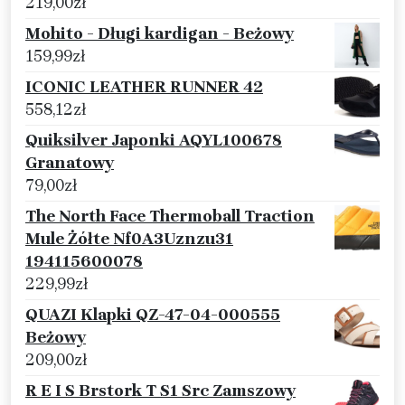
219,00
zł
Mohito - Długi kardigan - Beżowy
159,99
zł
ICONIC LEATHER RUNNER 42
558,12
zł
Quiksilver Japonki AQYL100678
Granatowy
79,00
zł
The North Face Thermoball Traction
Mule Żółte Nf0A3Uznzu31
194115600078
229,99
zł
QUAZI Klapki QZ-47-04-000555
Beżowy
209,00
zł
R E I S Brstork T S1 Src Zamszowy