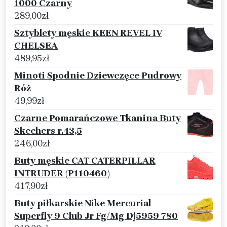
1000 Czarny
289,00
zł
Sztyblety męskie KEEN REVEL IV
CHELSEA
489,95
zł
Minoti Spodnie Dziewczęce Pudrowy
Róż
49,99
zł
Czarne Pomarańczowe Tkanina Buty
Skechers r.43,5
246,00
zł
Buty męskie CAT CATERPILLAR
INTRUDER (P110460)
417,90
zł
Buty piłkarskie Nike Mercurial
Superfly 9 Club Jr Fg/Mg Dj5959 780