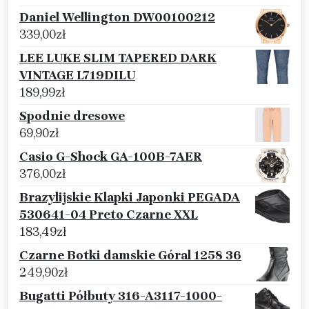
Daniel Wellington DW00100212
339,00
zł
LEE LUKE SLIM TAPERED DARK
VINTAGE L719DILU
189,99
zł
Spodnie dresowe
69,90
zł
Casio G-Shock GA-100B-7AER
376,00
zł
Brazylijskie Klapki Japonki PEGADA
530641-04 Preto Czarne XXL
183,49
zł
Czarne Botki damskie Góral 1258 36
249,90
zł
Bugatti Półbuty 316-A3117-1000-