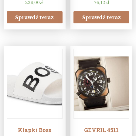
Black BDS
229,00
zł
Reality
76,12
zł
Sprawdź teraz
Sprawdź teraz
Klapki Boss
GEVRIL 4511