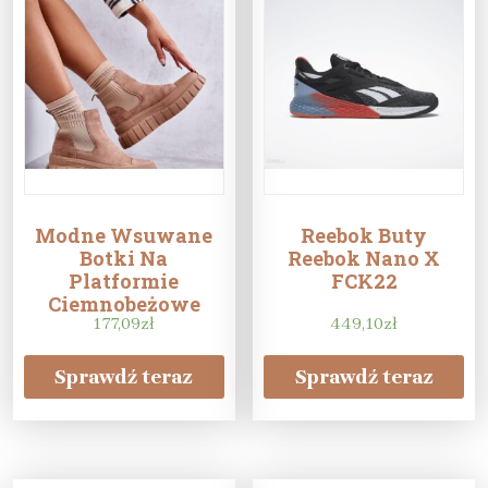
Modne Wsuwane
Reebok Buty
Botki Na
Reebok Nano X
Platformie
FCK22
Ciemnobeżowe
Jenna
177,09
zł
449,10
zł
Sprawdź teraz
Sprawdź teraz