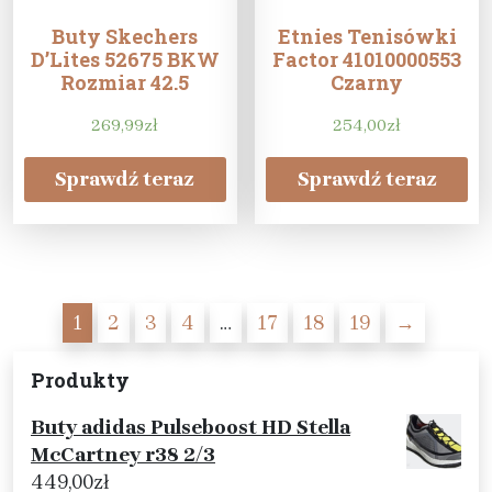
Buty Skechers
Etnies Tenisówki
D’Lites 52675 BKW
Factor 41010000553
Rozmiar 42.5
Czarny
269,99
zł
254,00
zł
Sprawdź teraz
Sprawdź teraz
1
2
3
4
…
17
18
19
→
Produkty
Buty adidas Pulseboost HD Stella
McCartney r38 2/3
449,00
zł