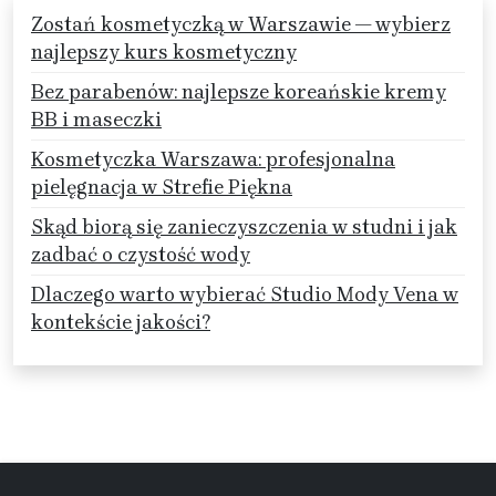
Zostań kosmetyczką w Warszawie — wybierz
najlepszy kurs kosmetyczny
Bez parabenów: najlepsze koreańskie kremy
BB i maseczki
Kosmetyczka Warszawa: profesjonalna
pielęgnacja w Strefie Piękna
Skąd biorą się zanieczyszczenia w studni i jak
zadbać o czystość wody
Dlaczego warto wybierać Studio Mody Vena w
kontekście jakości?