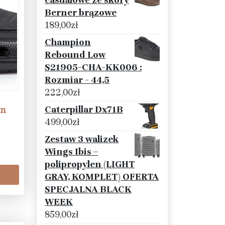
casualowe ze skóry
Berner brązowe
189,00
zł
Champion
Rebound Low
S21905-CHA-KK006 :
Rozmiar - 44,5
222,00
zł
on
Caterpillar Dx71B
499,00
zł
Zestaw 3 walizek
Wings Ibis –
polipropylen (LIGHT
GRAY, KOMPLET) OFERTA
SPECJALNA BLACK
WEEK
859,00
zł