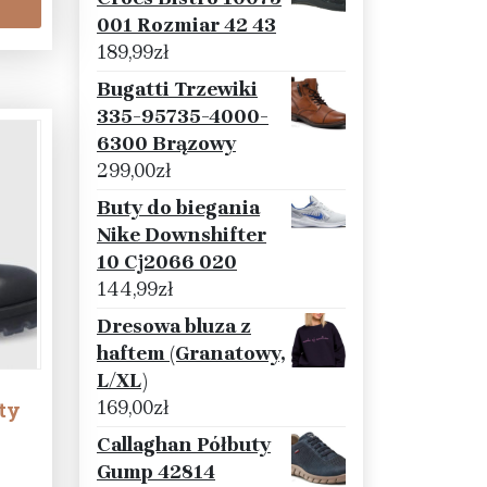
001 Rozmiar 42 43
189,99
zł
Bugatti Trzewiki
335-95735-4000-
6300 Brązowy
299,00
zł
Buty do biegania
Nike Downshifter
10 Cj2066 020
144,99
zł
Dresowa bluza z
haftem (Granatowy,
L/XL)
169,00
zł
ety
Callaghan Półbuty
Gump 42814