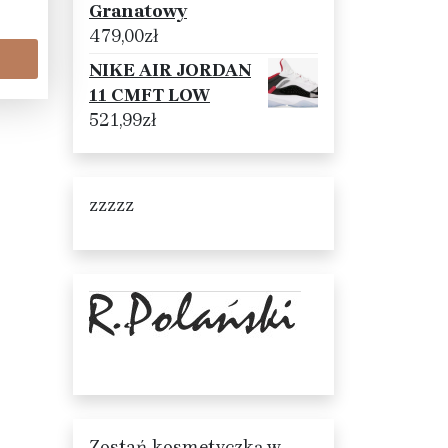
Granatowy
479,00
zł
NIKE AIR JORDAN
11 CMFT LOW
521,99
zł
zzzzz
Zostań kosmetyczką w