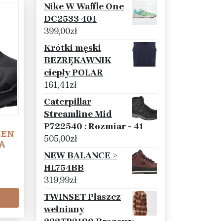
Nike W Waffle One
DC2533 401
399,00
zł
Krótki męski
BEZRĘKAWNIK
ciepły POLAR
161,41
zł
Caterpillar
Streamline Mid
P722540 : Rozmiar - 41
EEN
505,00
zł
A
NEW BALANCE >
HL754BB
319,99
zł
TWINSET Płaszcz
wełniany