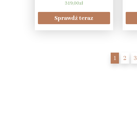
319,00
zł
Sprawdź teraz
1
2
3