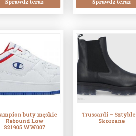
Sprawdź teraz
Sprawdź teraz
ampion buty męskie
Trussardi – Sztybl
Rebound Low
Skórzane
S21905.WW007