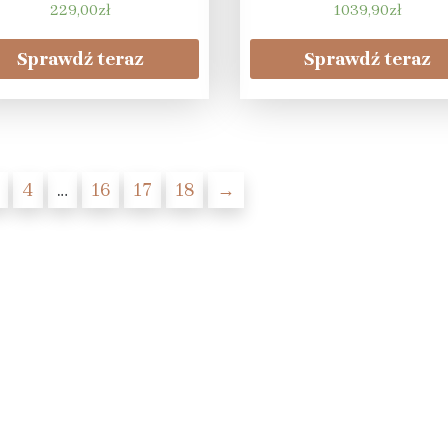
229,00
zł
1039,90
zł
Sprawdź teraz
Sprawdź teraz
4
…
16
17
18
→