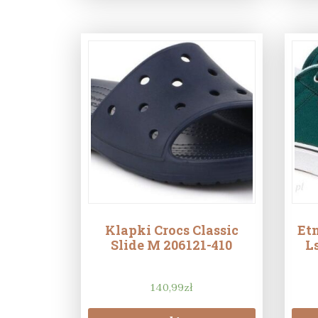
Klapki Crocs Classic
Et
Slide M 206121-410
L
140,99
zł