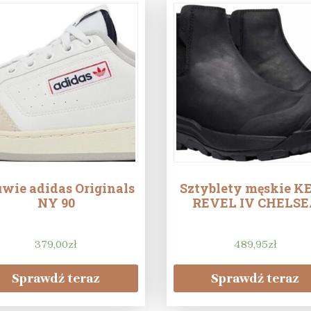
wie adidas Originals
Sztyblety męskie K
NY 90
REVEL IV CHELSE
379,00
zł
489,95
zł
Sprawdź teraz
Sprawdź teraz