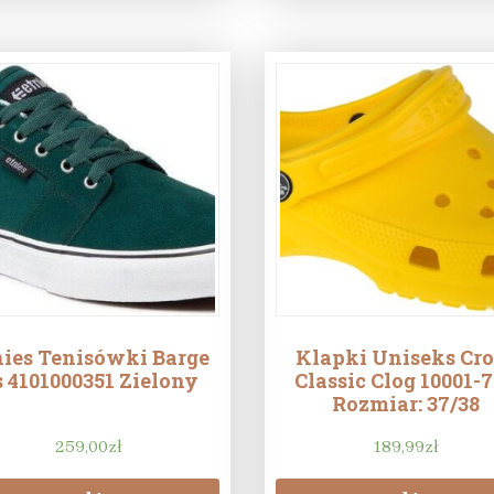
nies Tenisówki Barge
Klapki Uniseks Cro
s 4101000351 Zielony
Classic Clog 10001-
Rozmiar: 37/38
259,00
zł
189,99
zł