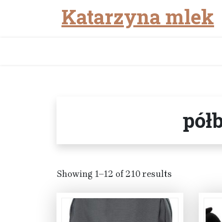
Katarzyna mlek
Skip
to
content
pół
Showing 1–12 of 210 results