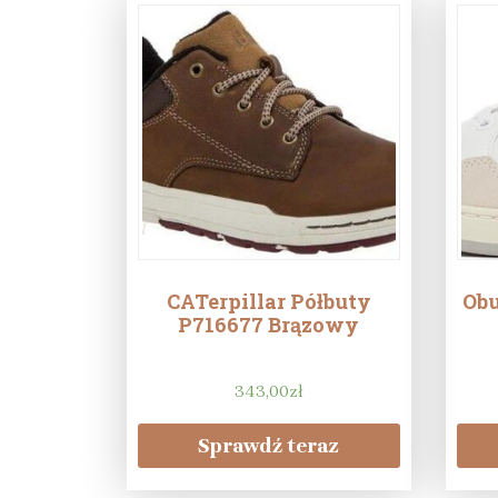
CATerpillar Półbuty
Obu
P716677 Brązowy
343,00
zł
Sprawdź teraz