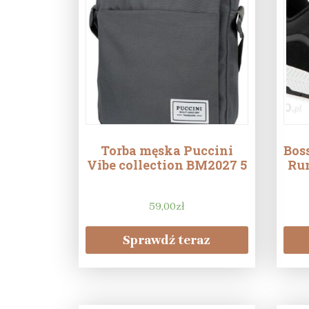
Torba męska Puccini
Bos
Vibe collection BM2027 5
Run
59,00
zł
Sprawdź teraz