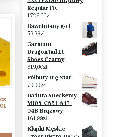
222TP2190 Brązowy
Regular Fit
1729,00
zł
Bawełniany golf
59,99
zł
Garmont
Dragontail Lt
Shoes Czarny
619,00
zł
Półbuty Big Star
79,99
zł
Badura Sneakersy
cs
MI08-C851-847-
7C1
04B Brązowy
161,99
zł
Klapki Męskie
Crocs Bistro 10075