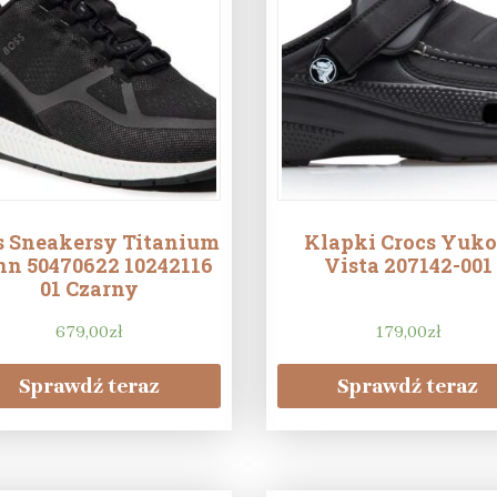
s Sneakersy Titanium
Klapki Crocs Yuk
n 50470622 10242116
Vista 207142-001
01 Czarny
679,00
zł
179,00
zł
Sprawdź teraz
Sprawdź teraz