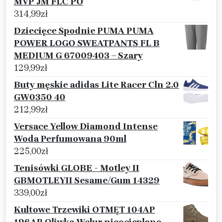
MVP JM FLC PO
314,99
zł
Dziecięce Spodnie PUMA PUMA
POWER LOGO SWEATPANTS FL B
MEDIUM G 67009403 – Szary
129,99
zł
Buty męskie adidas Lite Racer Cln 2.0
GW0350 40
212,99
zł
Versace Yellow Diamond Intense
Woda Perfumowana 90ml
225,00
zł
Tenisówki GLOBE - Motley II
GBMOTLEYII Sesame/Gum 14329
339,00
zł
Kultowe Trzewiki OTMĘT 104AP