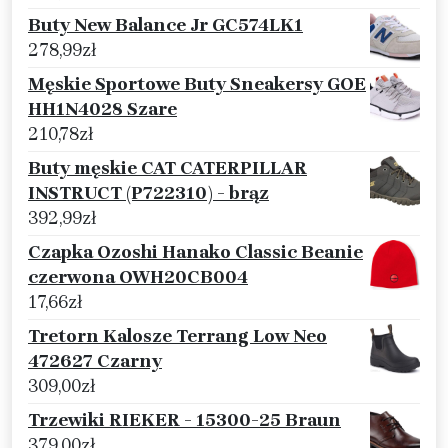
Buty New Balance Jr GC574LK1
278,99
zł
Męskie Sportowe Buty Sneakersy GOE
HH1N4028 Szare
210,78
zł
Buty męskie CAT CATERPILLAR
INSTRUCT (P722310) - brąz
392,99
zł
Czapka Ozoshi Hanako Classic Beanie
czerwona OWH20CB004
17,66
zł
Tretorn Kalosze Terrang Low Neo
472627 Czarny
309,00
zł
Trzewiki RIEKER - 15300-25 Braun
379,00
zł