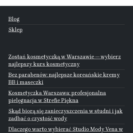
Blog
Sklep
Zostań kosmetyczką w Warszawie — wybierz
najlepszy kurs kosmetyczny
Bez parabenów: najlepsze koreańskie kremy
BB i maseczki
Kosmetyczka Warszawa: profesjonalna
pielęgnacja w Strefie Piękna
Skąd biorą się zanieczyszczenia w studni i jak
zadbać o czystość wody
Dlaczego warto wybierać Studio Mody Vena w