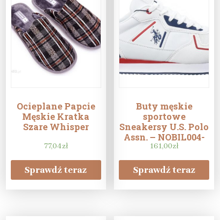
Ocieplane Papcie
Buty męskie
Męskie Kratka
sportowe
Szare Whisper
Sneakersy U.S. Polo
Assn. – NOBIL004-
77,04
zł
161,00
WHI
zł
Sprawdź teraz
Sprawdź teraz