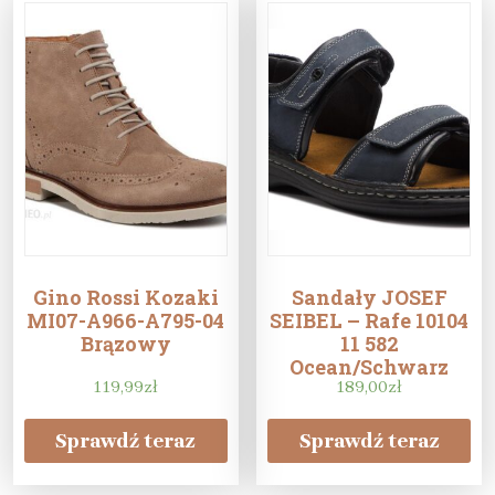
Gino Rossi Kozaki
Sandały JOSEF
MI07-A966-A795-04
SEIBEL – Rafe 10104
Brązowy
11 582
Ocean/Schwarz
119,99
zł
189,00
zł
Sprawdź teraz
Sprawdź teraz