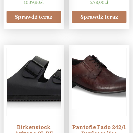
1039,90
zł
279,00
zł
Sprawdź teraz
Sprawdź teraz
Birkenstock
Pantofle Fado 242/1