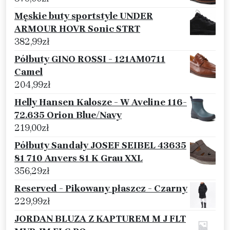
Męskie buty sportstyle UNDER
ARMOUR HOVR Sonic STRT
382,99
zł
Półbuty GINO ROSSI - 121AM0711
Camel
204,99
zł
Helly Hansen Kalosze - W Aveline 116-
72.635 Orion Blue/Navy
219,00
zł
Półbuty Sandały JOSEF SEIBEL 43635
81 710 Anvers 81 K Grau XXL
356,29
zł
Reserved - Pikowany płaszcz - Czarny
229,99
zł
JORDAN BLUZA Z KAPTUREM M J FLT