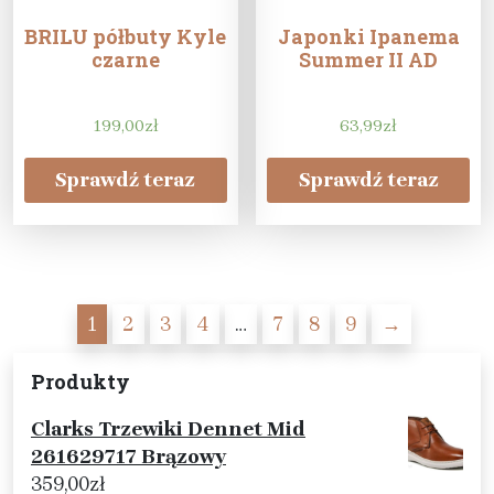
BRILU półbuty Kyle
Japonki Ipanema
czarne
Summer II AD
199,00
zł
63,99
zł
Sprawdź teraz
Sprawdź teraz
1
2
3
4
…
7
8
9
→
Produkty
Clarks Trzewiki Dennet Mid
261629717 Brązowy
359,00
zł