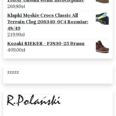
196AP Oliwka Welur nieocieplane
269,89
zł
Klapki Męskie Crocs Classic All
Terrain Clog 206340-0C4 Rozmiar:
48/49
219,99
zł
Kozaki RIEKER - F3830-25 Braun
409,00
zł
zzzzz