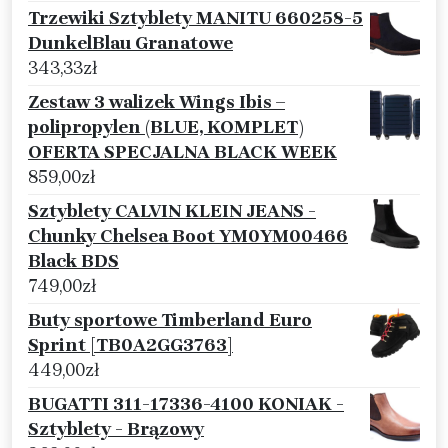
Trzewiki Sztyblety MANITU 660258-5
DunkelBlau Granatowe
343,33
zł
Zestaw 3 walizek Wings Ibis –
polipropylen (BLUE, KOMPLET)
OFERTA SPECJALNA BLACK WEEK
859,00
zł
Sztyblety CALVIN KLEIN JEANS -
Chunky Chelsea Boot YM0YM00466
Black BDS
749,00
zł
Buty sportowe Timberland Euro
Sprint [TB0A2GG3763]
449,00
zł
BUGATTI 311-17336-4100 KONIAK -
Sztyblety - Brązowy