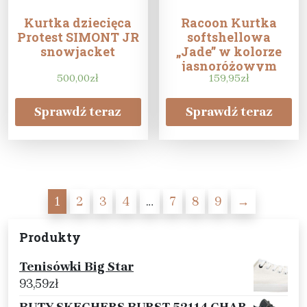
Kurtka dziecięca
Racoon Kurtka
Protest SIMONT JR
softshellowa
snowjacket
„Jade” w kolorze
jasnoróżowym
500,00
zł
159,95
zł
Sprawdź teraz
Sprawdź teraz
1
2
3
4
…
7
8
9
→
Produkty
Tenisówki Big Star
93,59
zł