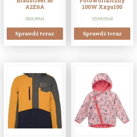
Bradstreet M
Fotowoltaiczny
A2E6A
100W Xxps100
563,99
zł
1539,00
zł
Sprawdź teraz
Sprawdź teraz