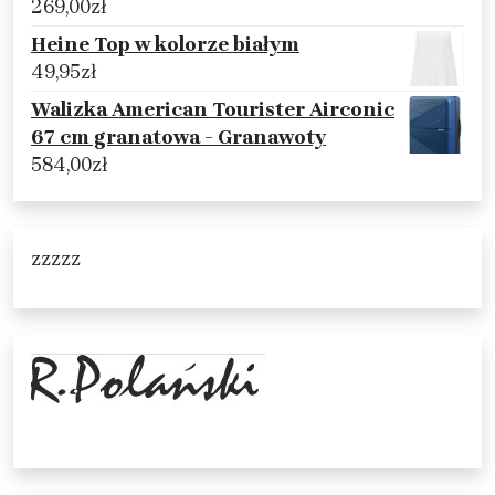
269,00
zł
Heine Top w kolorze białym
49,95
zł
Walizka American Tourister Airconic
67 cm granatowa - Granawoty
584,00
zł
zzzzz