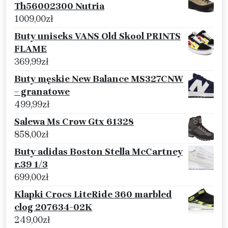
Th56002300 Nutria
1009,00
zł
Buty uniseks VANS Old Skool PRINTS
FLAME
369,99
zł
Buty męskie New Balance MS327CNW
– granatowe
499,99
zł
Salewa Ms Crow Gtx 61328
858,00
zł
Buty adidas Boston Stella McCartney
r.39 1/3
699,00
zł
Klapki Crocs LiteRide 360 marbled
clog 207634-02K
249,00
zł