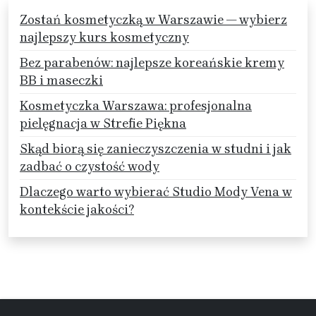
Zostań kosmetyczką w Warszawie — wybierz
najlepszy kurs kosmetyczny
Bez parabenów: najlepsze koreańskie kremy
BB i maseczki
Kosmetyczka Warszawa: profesjonalna
pielęgnacja w Strefie Piękna
Skąd biorą się zanieczyszczenia w studni i jak
zadbać o czystość wody
Dlaczego warto wybierać Studio Mody Vena w
kontekście jakości?