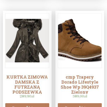
KURTKA ZIMOWA
cmp Trapery
DAMSKA Z
Dorado Lifestyle
FUTRZANĄ
Shoe Wp 39Q4937
PODSZEWKĄ
Zielony
KHAKI (B550-11)
289,90
zł
389,00
zł