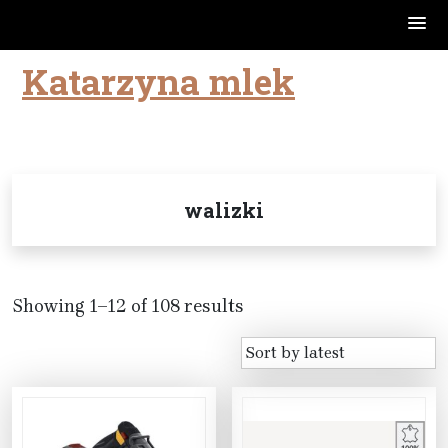
Katarzyna mlek
Skip
to
content
walizki
Showing 1–12 of 108 results