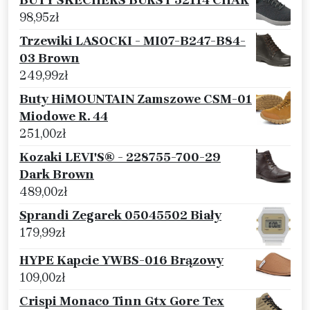
BUTY SKECHERS BURST 52114 CHAR
98,95
zł
Trzewiki LASOCKI - MI07-B247-B84-
03 Brown
249,99
zł
Buty HiMOUNTAIN Zamszowe CSM-01
Miodowe R. 44
251,00
zł
Kozaki LEVI'S® - 228755-700-29
Dark Brown
489,00
zł
Sprandi Zegarek 05045502 Biały
179,99
zł
HYPE Kapcie YWBS-016 Brązowy
109,00
zł
Crispi Monaco Tinn Gtx Gore Tex