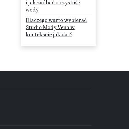
i jak zadbać o czystość
wody
Dlaczego warto wybierać
Studio Mody Vena w
kontekście jakości?