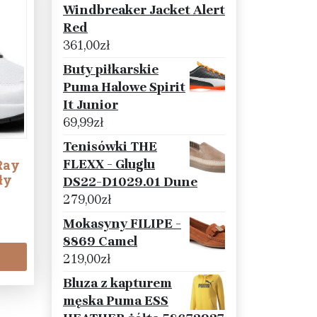
Windbreaker Jacket Alert
Red
361,00
zł
Buty piłkarskie
Puma Halowe Spirit
It Junior
69,99
zł
Tenisówki THE
FLEXX - Gluglu
Ray
ły
DS22-D1029.01 Dune
279,00
zł
Mokasyny FILIPE -
8869 Camel
219,00
zł
Bluza z kapturem
męska Puma ESS