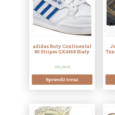
adidas Buty Continental
J
80 Stripes GX4468 Biały
Tex
391,00
zł
Sprawdź teraz