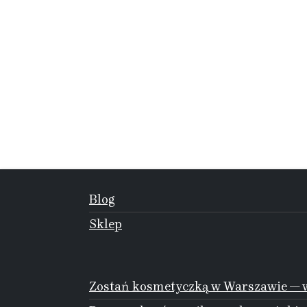
Blog
Sklep
Zostań kosmetyczką w Warszawie — w