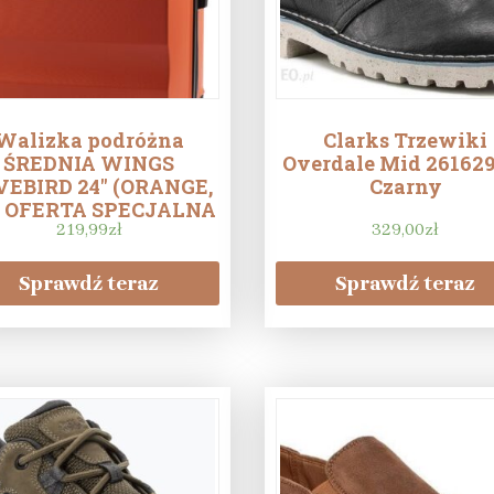
Walizka podróżna
Clarks Trzewiki
ŚREDNIA WINGS
Overdale Mid 26162
VEBIRD 24″ (ORANGE,
Czarny
) OFERTA SPECJALNA
BLACK WEEK
219,99
zł
329,00
zł
Sprawdź teraz
Sprawdź teraz