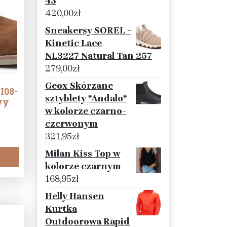
43
420,00
zł
Sneakersy SOREL -
Kinetic Lace
NL3227 Natural Tan 257
279,00
zł
Geox Skórzane
I08-
sztyblety "Andalo"
wy
w kolorze czarno-
czerwonym
321,95
zł
Milan Kiss Top w
kolorze czarnym
168,95
zł
Helly Hansen
Kurtka
Outdoorowa Rapid