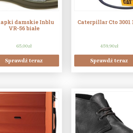
lapki damskie Inblu
Caterpillar Cto 3001 
VR-56 białe
65,00
zł
459,90
zł
Sprawdź teraz
Sprawdź teraz