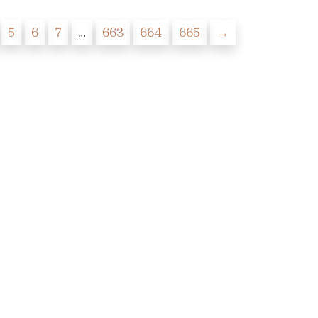
5
6
7
…
663
664
665
→