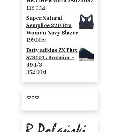
HEATHER żółta 58673937
115,00
zł
Super.Natural
Semplice 220 Bra
Women Navy Blazer
199,00
zł
Buty adidas ZX Flux
S79101 : Rozmiar -
39 1/3
352,00
zł
zzzzz