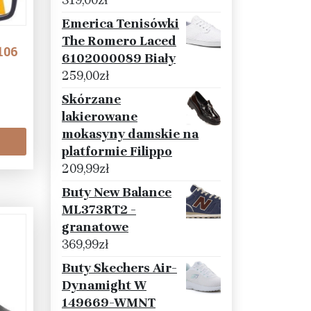
319,00
zł
Emerica Tenisówki
The Romero Laced
106
6102000089 Biały
259,00
zł
Skórzane
lakierowane
mokasyny damskie na
platformie Filippo
209,99
zł
Buty New Balance
ML373RT2 -
granatowe
369,99
zł
Buty Skechers Air-
Dynamight W
149669-WMNT