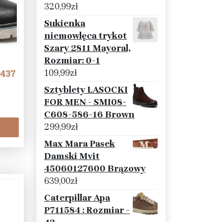
320,99
zł
Sukienka
niemowlęca trykot
Szary 2811 Mayoral,
Rozmiar: 0-1
109,99
zł
9437
Sztyblety LASOCKI
FOR MEN - SMI08-
C608-586-16 Brown
299,99
zł
Max Mara Pasek
Damski Mvit
45060127600 Brązowy
639,00
zł
Caterpillar Apa
P711584 : Rozmiar -