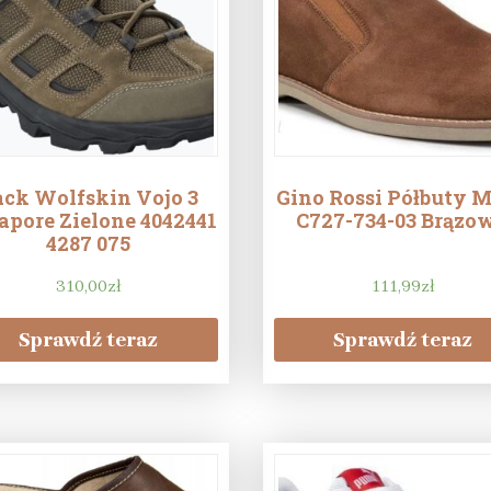
ack Wolfskin Vojo 3
Gino Rossi Półbuty M
apore Zielone 4042441
C727-734-03 Brązo
4287 075
310,00
zł
111,99
zł
Sprawdź teraz
Sprawdź teraz