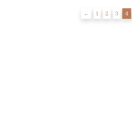
←
1
2
3
4