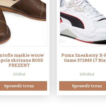
ntofle męskie wsuw
Puma Sneakersy X-
pcie skórzane BOSS
Game 372849 17 Bia
PREZENT
33,90
zł
209,00
zł
Sprawdź teraz
Sprawdź teraz