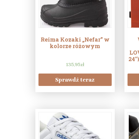
Reima Kozaki „Nefar” w
kolorze różowym
LO
24″
135,95
zł
Sprawdź teraz