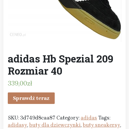
adidas Hb Spezial 209
Rozmiar 40
339,00
zł
Sprawdź teraz
SKU:
3d749d8caa87
Category:
adidas
Tags:
adidasy
,
buty dla dziewczynki
,
buty sneakersy
,