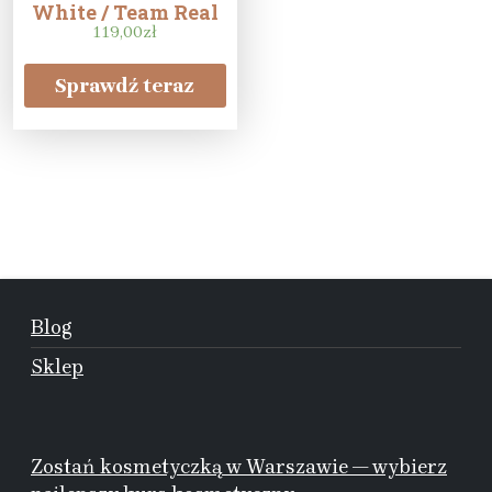
White / Team Real
Magenta / Core
119,00
zł
Black
Sprawdź teraz
Blog
Sklep
Zostań kosmetyczką w Warszawie — wybierz