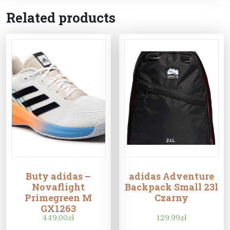
Related products
Buty adidas –
adidas Adventure
Novaflight
Backpack Small 23l
Primegreen M
Czarny
GX1263
Ftwwht/Cblack/Beaora
449,00
zł
129,99
zł