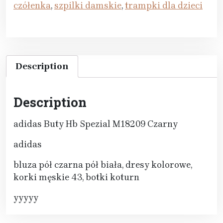
czółenka
,
szpilki damskie
,
trampki dla dzieci
Description
Description
adidas Buty Hb Spezial M18209 Czarny
adidas
bluza pół czarna pół biała, dresy kolorowe,
korki męskie 43, botki koturn
yyyyy