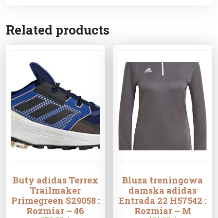
Related products
Buty adidas Terrex
Bluza treningowa
Trailmaker
damska adidas
Primegreen S29058 :
Entrada 22 H57542 :
Rozmiar – 46
Rozmiar – M