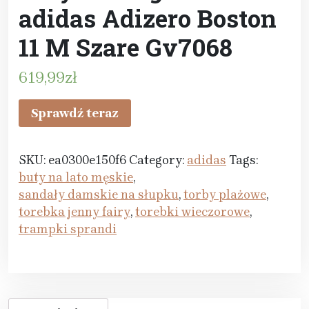
adidas Adizero Boston
11 M Szare Gv7068
619,99
zł
Sprawdź teraz
SKU:
ea0300e150f6
Category:
adidas
Tags:
buty na lato męskie
,
sandały damskie na słupku
,
torby plażowe
,
torebka jenny fairy
,
torebki wieczorowe
,
trampki sprandi