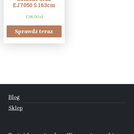
EJ7050 S 163cm
138,00
zł
Sprawdź teraz
Blog
Sklep