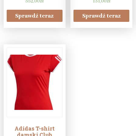
352,00
zł
(168cm)
131,00
zł
Sprawdź teraz
Sprawdź teraz
Adidas T-shirt
damski Club