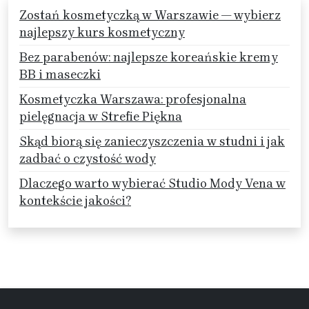
Zostań kosmetyczką w Warszawie — wybierz
najlepszy kurs kosmetyczny
Bez parabenów: najlepsze koreańskie kremy
BB i maseczki
Kosmetyczka Warszawa: profesjonalna
pielęgnacja w Strefie Piękna
Skąd biorą się zanieczyszczenia w studni i jak
zadbać o czystość wody
Dlaczego warto wybierać Studio Mody Vena w
kontekście jakości?