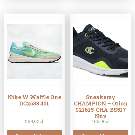
Nike W Waffle One
Sneakersy
DC2533 401
CHAMPION – Orion
S21615-CHA-BS517
Nny
399,00
zł
169,00
zł