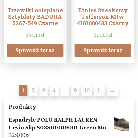
Trzewiki ocieplane
Etnies Sneakersy
Sztyblety BADURA
Jefferson Mtw
5267-549 Czarne
4101000483 Czarny
354,13
zł
314,00
zł
Sprawdź teraz
Sprawdź teraz
1
2
3
4
…
9
10
11
→
Produkty
Espadryle POLO RALPH LAUREN -
Cevio Slip 803861009001 Green Mu
329,00
zł