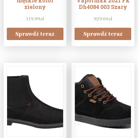
męskie kolor
Vapormax 2021 Fk
zielony
Dh4084 003 Szary
119,99
zł
929,00
zł
Sprawdź teraz
Sprawdź teraz