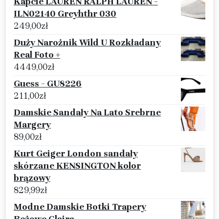
Kapcie LAUREN RALPH LAUREN -
ILN02140 Greyhthr 030
249,00
zł
Duży Narożnik Wild U Rozkładany
Real Foto +
4449,00
zł
Guess - GU8226
211,00
zł
Damskie Sandały Na Lato Srebrne
Margery
89,00
zł
Kurt Geiger London sandały
skórzane KENSINGTON kolor
brązowy
829,99
zł
Modne Damskie Botki Trapery