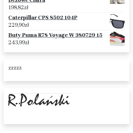
Beżowe Claira
198,82
zł
Caterpillar CPS 8502 104P
229,90
zł
Buty Puma R78 Voyage W 380729 15
243,99
zł
zzzzz