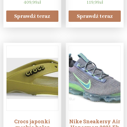
409,99
Biały
zł
119,99
zł
Sprawdź teraz
Sprawdź teraz
Crocs japonki
Nike Sneakersy Air