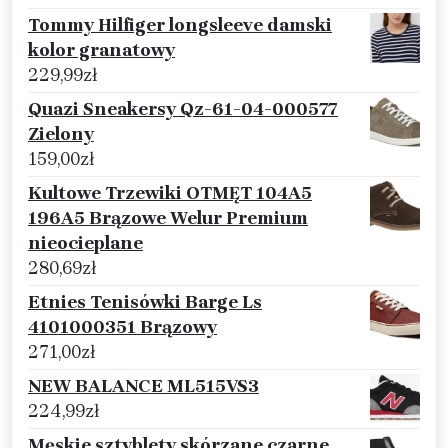
Tommy Hilfiger longsleeve damski
kolor granatowy
229,99
zł
Quazi Sneakersy Qz-61-04-000577
Zielony
159,00
zł
Kultowe Trzewiki OTMĘT 104A5
196A5 Brązowe Welur Premium
nieocieplane
280,69
zł
Etnies Tenisówki Barge Ls
4101000351 Brązowy
271,00
zł
NEW BALANCE ML515VS3
224,99
zł
Męskie sztyblety skórzane czarne