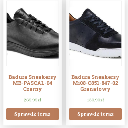
Badura Sneakersy
Badura Sneakersy
MB-PASCAL-04
Mi08-C851-847-02
Czarny
Granatowy
269,99
zł
139,99
zł
Sprawdź teraz
Sprawdź teraz