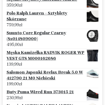
359,90
zł
Polo Ralph Lauren - Sztyblety
Skórzane
759,99
zł
Suunto Core Regular Czarny
(Ss014809000)
495,00
zł
Męska Kamizelka RADVIK ROGER WP
VEST GTS M000162686
139,99
zł
Salomon Japonki Reelax Break 5.0 W
412790 21 M0 Niebieski
199,00
zł
Buty Puma Wired Run 373015 21
230,99
zł