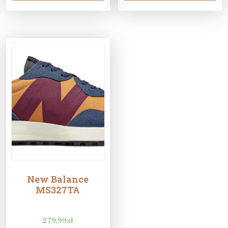
New Balance
MS327TA
279,99
zł