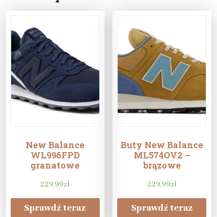
New Balance
Buty New Balance
WL996FPD
ML574OV2 –
granatowe
brązowe
229,99
zł
229,99
zł
Sprawdź teraz
Sprawdź teraz