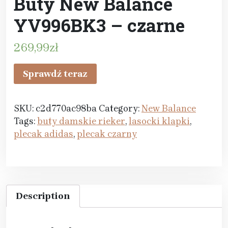
Buty New Balance
YV996BK3 – czarne
269,99
zł
Sprawdź teraz
SKU:
c2d770ac98ba
Category:
New Balance
Tags:
buty damskie rieker
,
lasocki klapki
,
plecak adidas
,
plecak czarny
Description