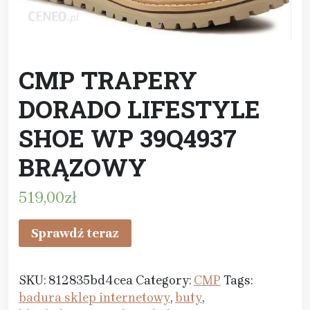
CMP TRAPERY
DORADO LIFESTYLE
SHOE WP 39Q4937
BRĄZOWY
519,00
zł
Sprawdź teraz
SKU:
812835bd4cea
Category:
CMP
Tags:
badura sklep internetowy
,
buty
,