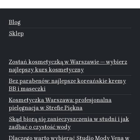
Blog
Sklep
Zostań kosmetyczką w Warszawie — wybierz
najlepszy kurs kosmetyczny
Bez parabenów: najlepsze koreańskie kremy
BB i maseczki
Kosmetyczka Warszawa: profesjonalna
pielęgnacja w Strefie Piękna
Skąd biorą się zanieczyszczenia w studni i jak
zadbać o czystość wody
Dlaczego warto wybierać Studio Mody Vena w