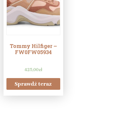
Tommy Hilfiger –
FW0FW05934
425,00
zł
Sprawdź teraz