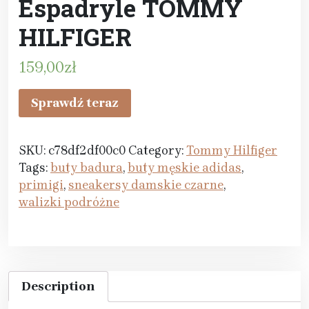
Espadryle TOMMY
HILFIGER
159,00
zł
Sprawdź teraz
SKU:
c78df2df00c0
Category:
Tommy Hilfiger
Tags:
buty badura
,
buty męskie adidas
,
primigi
,
sneakersy damskie czarne
,
walizki podróżne
Description