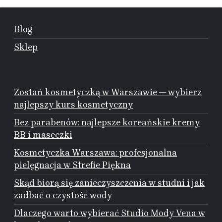
Blog
Sklep
Zostań kosmetyczką w Warszawie — wybierz
najlepszy kurs kosmetyczny
Bez parabenów: najlepsze koreańskie kremy
BB i maseczki
Kosmetyczka Warszawa: profesjonalna
pielęgnacja w Strefie Piękna
Skąd biorą się zanieczyszczenia w studni i jak
zadbać o czystość wody
Dlaczego warto wybierać Studio Mody Vena w