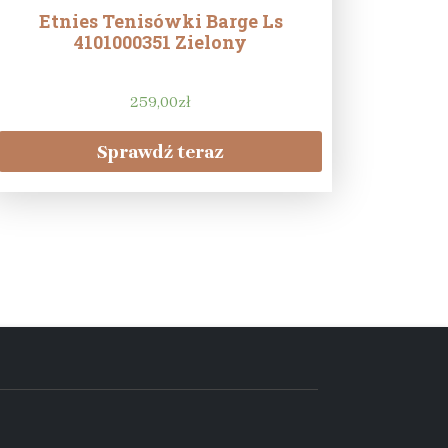
Etnies Tenisówki Barge Ls
4101000351 Zielony
259,00
zł
Sprawdź teraz