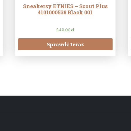
Sneakersy ETNIES – Scout Plus
4101000538 Black 001
249,00
zł
Sprawdź teraz