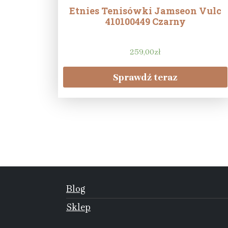
Etnies Tenisówki Jamseon Vulc
410100449 Czarny
259,00
zł
Sprawdź teraz
Blog
Sklep