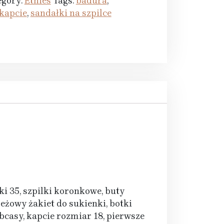
egory:
Etnies
Tags:
badura
,
kapcie
,
sandałki na szpilce
ki 35, szpilki koronkowe, buty
eżowy żakiet do sukienki, botki
bcasy, kapcie rozmiar 18, pierwsze