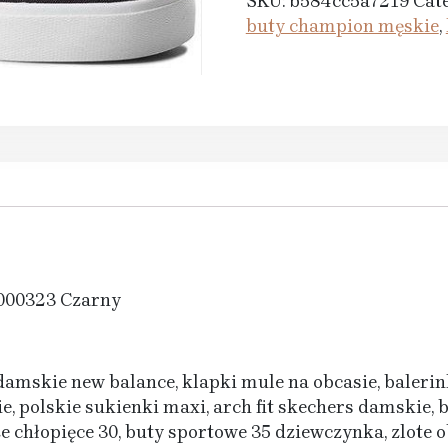
SKU:
b584cc5a7219
Cat
buty champion męskie
,
1000323 Czarny
y damskie new balance, klapki mule na obcasie, balerin
 polskie sukienki maxi, arch fit skechers damskie, b
e chłopięce 30, buty sportowe 35 dziewczynka, zlote o