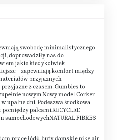
ewniają swobodę minimalistycznego
cji, doprowadziły nas do
uwiem jakie kiedykolwiek
niejsze – zapewniają komfort między
 materiałów przyjaznych
j przyjazne z czasem. Gumbies to
mś zupełnie nowym.Nowy model Corker
a w upalne dni. Podeszwa środkowa
ort pomiędzy palcami.RECYCLED
opon samochodowychNATURAL FIBRES
dam prace łódź, buty damskie nike air