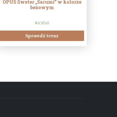
OPUS Sweter „Sarumi” w kolorze
beżowym
84,95
zł
Sprawdź teraz