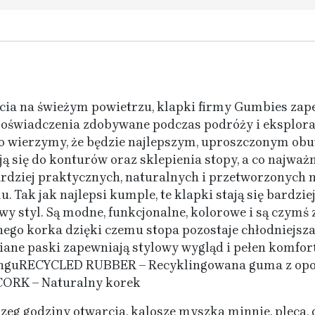
ia na świeżym powietrzu, klapki firmy Gumbies zap
Doświadczenia zdobywane podczas podróży i eksplora
 co wierzymy, że będzie najlepszym, uproszczonym ob
się do konturów oraz sklepienia stopy, a co najważ
ardziej praktycznych, naturalnych i przetworzonych
 Tak jak najlepsi kumple, te klapki stają się bardzie
wy styl. Są modne, funkcjonalne, kolorowe i są czy
nego korka dzięki czemu stopa pozostaje chłodniejsz
niane paski zapewniają stylowy wygląd i pełen komf
yklinguRECYCLED RUBBER – Recyklingowana guma z 
CORK – Naturalny korek
zeg godziny otwarcia, kalosze myszka minnie, pleca, 