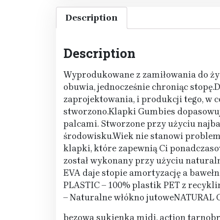
Description
Description
Wyprodukowane z zamiłowania do życ
obuwia, jednocześnie chroniąc stopę.
zaprojektowania, i produkcji tego, w
stworzono.Klapki Gumbies dopasowują 
palcami. Stworzone przy użyciu najb
środowisku.Wiek nie stanowi problemu.
klapki, które zapewnią Ci ponadczaso
został wykonany przy użyciu natural
EVA daje stopie amortyzację a baweł
PLASTIC – 100% plastik PET z rec
– Naturalne włókno jutoweNATURAL 
bezowa sukienka midi, action tarnobr