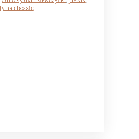
:
adidasy dla dziewczynki
,
plecak
,
ły na obcasie