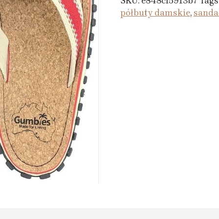
SKU:
e848cf5913b7
Tags
półbuty damskie
,
sanda