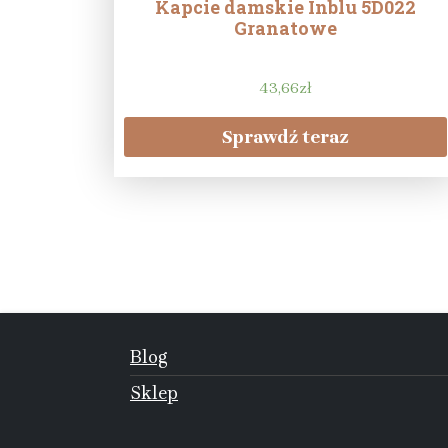
Kapcie damskie Inblu 5D022
Granatowe
43,66
zł
Sprawdź teraz
Blog
Sklep