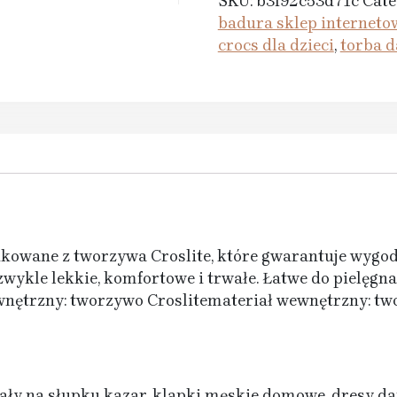
SKU:
b3f92c53d71c
Cate
badura sklep interneto
crocs dla dzieci
,
torba 
ukowane z tworzywa Croslite, które gwarantuje wygod
zwykle lekkie, komfortowe i trwałe. Łatwe do pielęgna
wnętrzny: tworzywo Croslitemateriał wewnętrzny: tw
dały na słupku kazar, klapki męskie domowe, dresy da