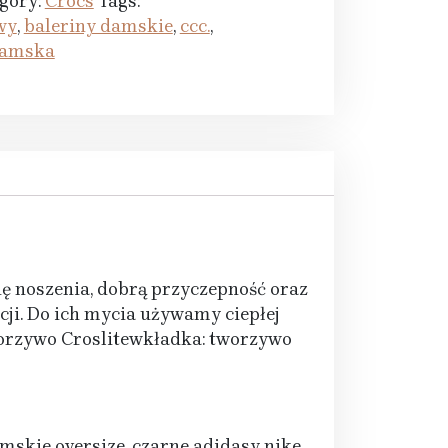
gory:
Crocs
Tags:
wy
,
baleriny damskie
,
ccc.
,
damska
ę noszenia, dobrą przyczepność oraz
cji. Do ich mycia używamy ciepłej
orzywo Croslitewkładka: tworzywo
mskie oversize, czarne adidasy nike