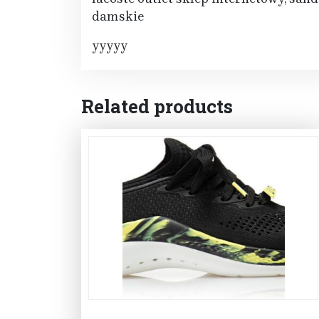
damskie
yyyyy
Related products