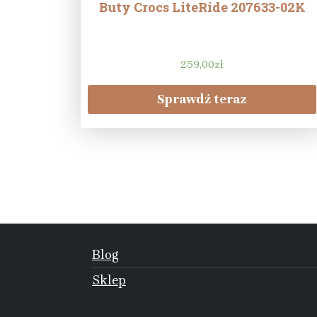
Buty Crocs LiteRide 207633-02K
259,00
zł
Sprawdź teraz
Blog
Sklep