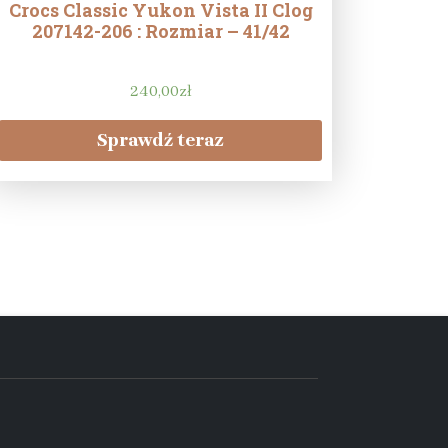
Crocs Classic Yukon Vista II Clog
207142-206 : Rozmiar – 41/42
240,00
zł
Sprawdź teraz