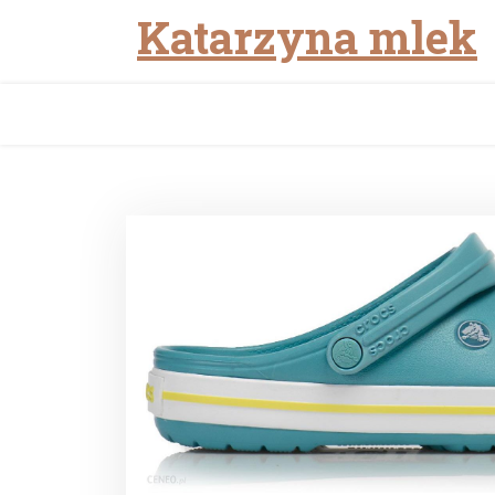
Katarzyna mlek
Skip
to
content