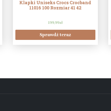
Klapki Uniseks Crocs Crocband
11016 100 Rozmiar 41 42
199,99
zł
Sprawdź teraz