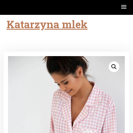
Katarzyna mlek
Skip
to
content