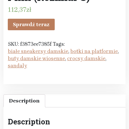
112,37
zł
Sprawdź teraz
SKU:
f3873ee7385f
Tags:
białe sneakersy damskie
,
botki na platformie
,
buty damskie wiosenne
,
crocsy damskie
,
sandaly
Description
Description