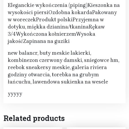
Eleganckie wykończenia (piping)Kieszonka na
wysokości piersiOzdobna kokardaPakowany
w woreczekProdukt polskiPrzyjemna w
dotyku, miękka dzianina/tkaninaRękaw
3/4Wykończona kołnierzemWysoka
jakośćZapinana na guziki
new balancr, buty meskie lakierki,
kombinezon czerwony damski, sniegowce hm,
reebok sneakersy meskie, galeria riviera
godziny otwarcia, torebka na grubym
łańcuchu, lawendowa sukienka na wesele
yyyyy
Related products