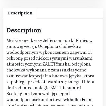
Description
Description
Męskie sneakersy Jefferson marki Etnies w
zimowej wersji. Ocieplona cholewka z
wodoodpornym wykończeniem zapewni Ci
ochronę przed niekorzystnymi warunkami
atmosferycznymi.ZALETY:niska, ocieplona
cholewka wykonana z zamszuklasyczne
sznurowaniespecjalna budowa języka, która
zapobiega przedostawaniu się śniegu i błota
do środkatechnologie 3M Thinsulate i
Scotchguard zapewniają ciepło i
wodoodpornośćkomfortowa wkładka Foam
Lite 1antypoślizgowa podeszwa zewnętrzna,