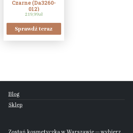
Czarne (Da3260-
012)
219,99
zł
Sprawdź teraz
Blog
Sklep
Zostań kosmetyczką w Warszawie — wybierz