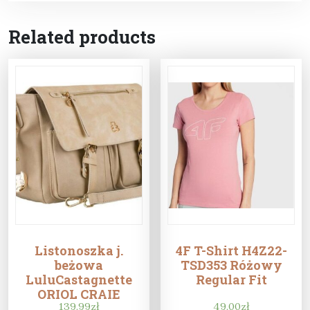
Related products
Listonoszka j.
4F T-Shirt H4Z22-
beżowa
TSD353 Różowy
LuluCastagnette
Regular Fit
ORIOL CRAIE
139,99
zł
49,00
zł