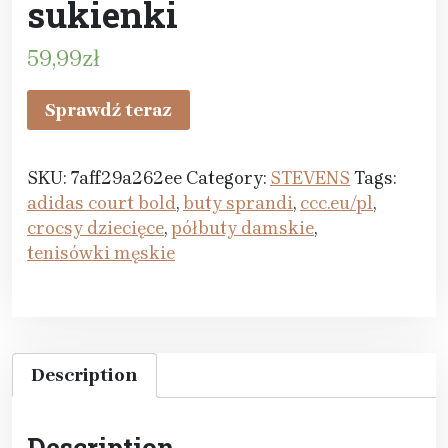
sukienki
59,99
zł
Sprawdź teraz
SKU:
7aff29a262ee
Category:
STEVENS
Tags:
adidas court bold
,
buty sprandi
,
ccc.eu/pl
,
crocsy dziecięce
,
półbuty damskie
,
tenisówki męskie
Description
Description