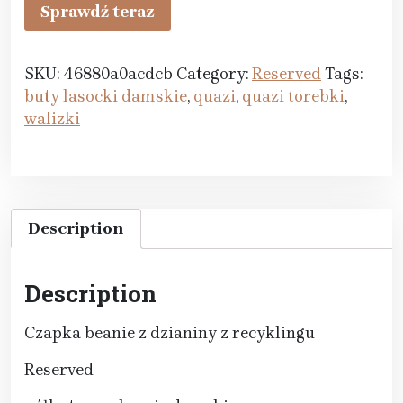
Sprawdź teraz
SKU:
46880a0acdcb
Category:
Reserved
Tags:
buty lasocki damskie
,
quazi
,
quazi torebki
,
walizki
Description
Description
Czapka beanie z dzianiny z recyklingu
Reserved