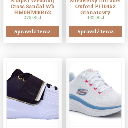
Klapki Webbing
Sneakersy Intruder
Cross Sandal Wb
Oxford P110462
HM0HM00462
Granatowy
Czarny
279,00
zł
463,00
zł
Sprawdź teraz
Sprawdź teraz