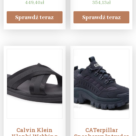
449,40
zł
354,13
zł
Sprawdź teraz
Sprawdź teraz
Calvin Klein
CATerpillar