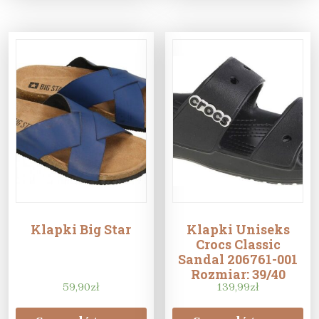
Klapki Big Star
Klapki Uniseks
Crocs Classic
Sandal 206761-001
Rozmiar: 39/40
59,90
zł
139,99
zł