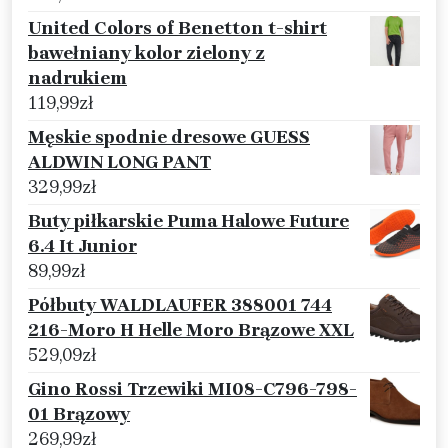
United Colors of Benetton t-shirt
bawełniany kolor zielony z
nadrukiem
119,99
zł
Męskie spodnie dresowe GUESS
ALDWIN LONG PANT
329,99
zł
Buty piłkarskie Puma Halowe Future
6.4 It Junior
89,99
zł
Półbuty WALDLAUFER 388001 744
216-Moro H Helle Moro Brązowe XXL
529,09
zł
Gino Rossi Trzewiki MI08-C796-798-
01 Brązowy
269,99
zł