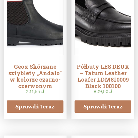
Geox Skórzane
Półbuty LES DEUX
sztyblety „Andalo”
– Tatum Leather
w kolorze czarno-
Loafer LDM810009
czerwonym
Black 100100
321,95
zł
829,00
zł
Sprawdź teraz
Sprawdź teraz