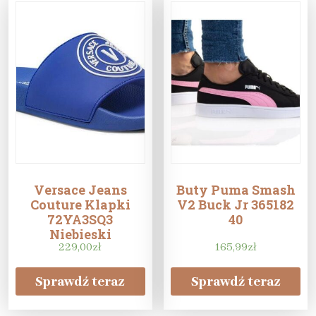
Versace Jeans
Buty Puma Smash
Couture Klapki
V2 Buck Jr 365182
72YA3SQ3
40
Niebieski
229,00
zł
165,99
zł
Sprawdź teraz
Sprawdź teraz