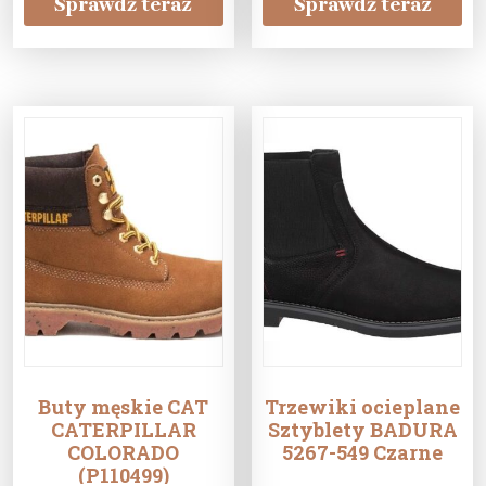
Sprawdź teraz
Sprawdź teraz
Buty męskie CAT
Trzewiki ocieplane
CATERPILLAR
Sztyblety BADURA
COLORADO
5267-549 Czarne
(P110499)