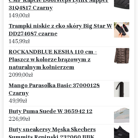
CMP Kapcie Doorsteps Lyinx Slipper
31Q4817 Czarny
149,00
zł
Trampki niskie z eko skóry Big Star W
DD274687 czarne
145,99
zł
ROCKANDBLUE KESHA 110 cm -
Płaszcz w kolorze brązowym z
naturalnym kołnierzem
2099,00
zł
Mango Parasolka Basic 37000128
Czarny
49,99
zł
Buty Puma Suede W 365942 12
226,99
zł
Buty sneakersy Męska Skechers
Summits Repinski 232060 BBK