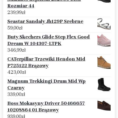
Rozmiar 44
239,99
zł
Seastar Sandały Jh129P Srebrne
59,00
zł
Buty Skechers Glide Step Flex Good
Dream W 104307-LTPK
346,99
zł
CATerpillar Trzewiki Hendon Mid
P725122 Brązowy
423,00
zł
Magnum Trekkingi Drum Mid Wp
Czarny
339,00
zł
Boss Mokasyny Driver 50466657
10208864 01 Brązowy
939,00
zł