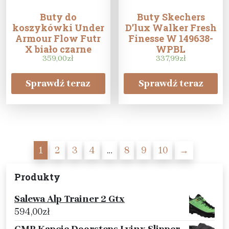
Buty do
Buty Skechers
koszykówki Under
D’lux Walker Fresh
Armour Flow Futr
Finesse W 149638-
X biało czarne
WPBL
3024968 002
359,00
zł
337,99
zł
Sprawdź teraz
Sprawdź teraz
1
2
3
4
…
8
9
10
→
Produkty
Salewa Alp Trainer 2 Gtx
594,00
zł