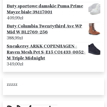
Buty sportowe damskie Puma Prime
Mayze białe 38117001
409,99
zł
Buty Columbia Twentythird Ave WP
Mid W BL2769-256
388,99
zł
Sneakersy ARKK COPENHAGEN -
Raven Mesh Pet S-E15 CO1433-0052-
M Triple Midnight
349,00
zł
zzzzz