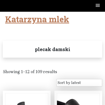
Katarzyna mlek
Skip
to
content
plecak damski
Showing 1–12 of 109 results